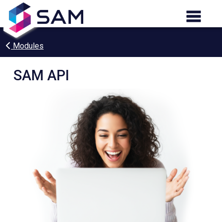
Modules
SAM API