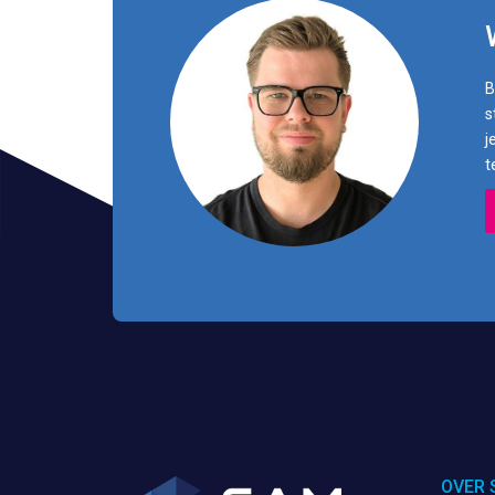
B
s
j
t
OVER 