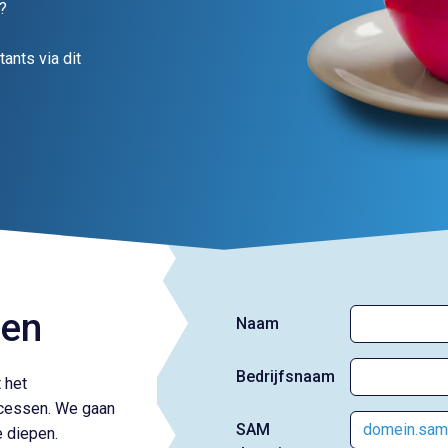
?
ants via dit
gen
Naam
Bedrijfsnaam
 het
ocessen. We gaan
SAM
e diepen.