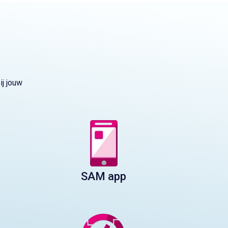
j jouw
SAM app