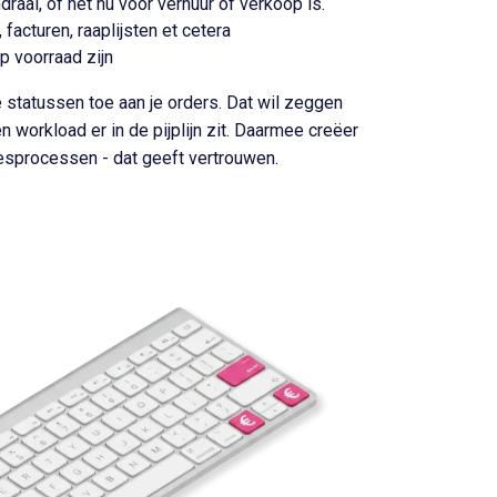
aai, of het nu voor verhuur of verkoop is.
 facturen, raaplijsten et cetera
op voorraad zijn
statussen toe aan je orders. Dat wil zeggen
en workload er in de pijplijn zit. Daarmee creëer
alesprocessen - dat geeft vertrouwen.